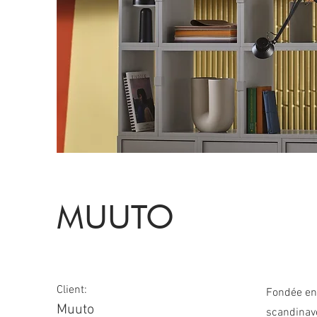
MUUTO
Client:
Fondée en
Muuto
scandinave