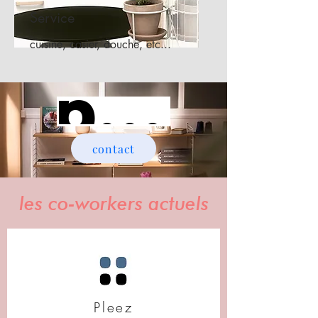
Service
cuisine, casier, douche, etc...
parlons en !
contact
les co-workers actuels
Pleez